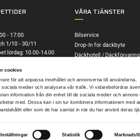
ETTIDER
VÅRA TJÄNSTER
00 - 17:00
Bilservice
ch 1/10 - 30/11
Drop-In för däckbyte
t lördag: 10.00-14.00
Däckhotell / Däckförvarin
ngt
Däckjour
ider
r cookies
Däckservice
erare för att anpassa innehållet och annonserna till användarna,
Fälgar
ör sociala medier och analysera vår trafik. Vi vidarebefordrar äve
Hjulinställning
nnan information från din enhet till de sociala medier och annons
rbetar med. Dessa kan i sin tur kombinera informationen med 
Nitrogen
handahållit eller som de har samlat in när du har använt deras tjä
Inställningar
Statistik
Marknadsfö
Copyright © 2022 HB Däck AB. Alla rättigheter reserverade.