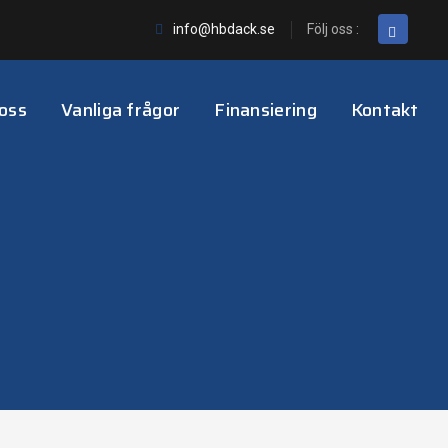
info@hbdack.se
Följ oss :
oss
Vanliga frågor
Finansiering
Kontakt