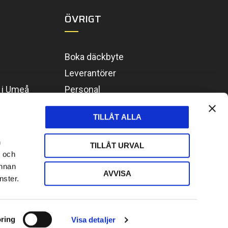
ÖVRIGT
Boka däckbyte
Leverantörer
g i Umeå
Personal
Finansiering
TILLÅT ALLA
Vanliga frågor
Kontakta oss
n
TILLÅT URVAL
- och
annan
AVVISA
nster.
ring
Visa detaljer