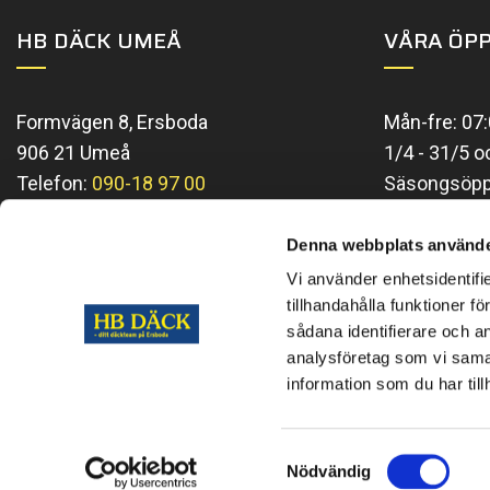
HB DÄCK UMEÅ
VÅRA ÖPP
Formvägen 8, Ersboda
Mån-fre: 07:
906 21 Umeå
1/4 - 31/5 o
Telefon:
090-18 97 00
Säsongsöppe
E-mail:
info@hbdack.se
Söndag: Stä
Se aktuella t
Denna webbplats använde
Vi använder enhetsidentifi
tillhandahålla funktioner f
sådana identifierare och a
analysföretag som vi sama
information som du har till
Samtyckesval
Nödvändig