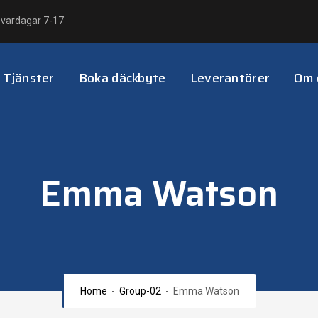
 vardagar 7-17
Tjänster
Boka däckbyte
Leverantörer
Om 
Emma Watson
Home
-
Group-02
-
Emma Watson