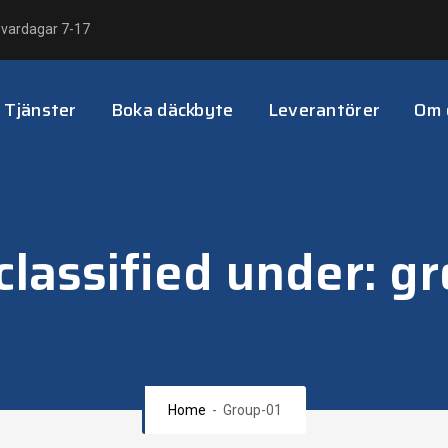
 vardagar 7-17
Tjänster
Boka däckbyte
Leverantörer
Om 
classified under:
gr
Home
-
Group-01