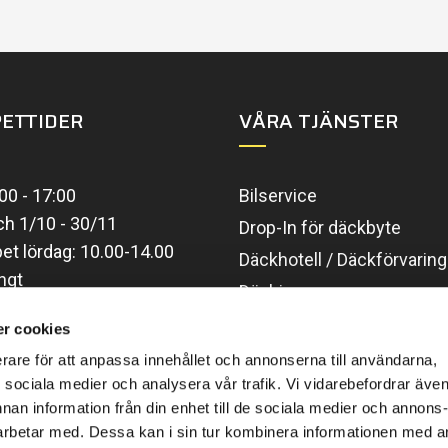
ETTIDER
VÅRA TJÄNSTER
00 - 17:00
Bilservice
ch 1/10 - 30/11
Drop-In för däckbyte
t lördag: 10.00-14.00
Däckhotell / Däckförvarin
ngt
Däckjour
ider
Däckservice
r cookies
Fälgar
erare för att anpassa innehållet och annonserna till användarna,
ör sociala medier och analysera vår trafik. Vi vidarebefordrar äve
Hjulinställning
nnan information från din enhet till de sociala medier och annons
Nitrogen
rbetar med. Dessa kan i sin tur kombinera informationen med 