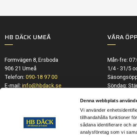
HB DÄCK UMEÅ
VÅRA ÖPP
Formvägen 8, Ersboda
Mån-fre: 07:
906 21 Umeå
1/4 - 31/5 o
Telefon:
090-18 97 00
Säsongsöppe
E-mail:
info@hbdack.se
Söndag: Stä
Se aktuella t
Denna webbplats använde
Vi använder enhetsidentifi
tillhandahålla funktioner f
sådana identifierare och a
analysföretag som vi sama