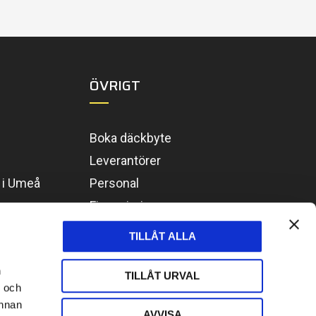
ÖVRIGT
Boka däckbyte
Leverantörer
g i Umeå
Personal
Finansiering
Vanliga frågor
TILLÅT ALLA
Kontakta oss
n
TILLÅT URVAL
- och
annan
AVVISA