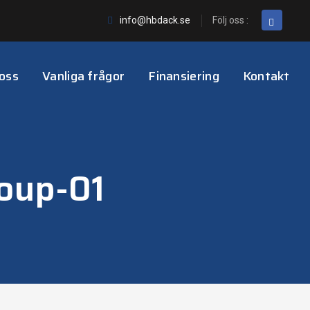
info@hbdack.se
Följ oss :
oss
Vanliga frågor
Finansiering
Kontakt
oup-01